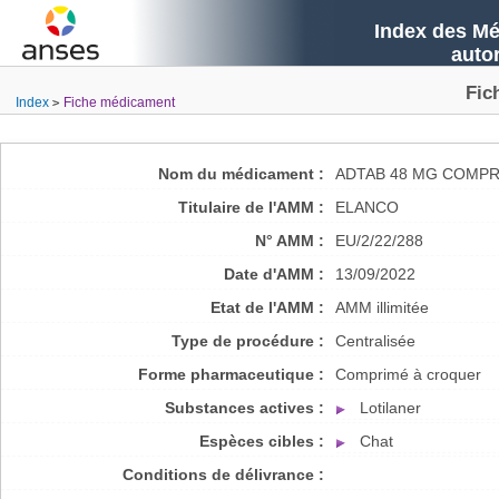
Index des Mé
auto
Fic
Index
Fiche médicament
Nom du médicament :
ADTAB 48 MG COMPRI
Titulaire de l'AMM :
ELANCO
N° AMM :
EU/2/22/288
Date d'AMM :
13/09/2022
Etat de l'AMM :
AMM illimitée
Type de procédure :
Centralisée
Forme pharmaceutique :
Comprimé à croquer
Substances actives :
Lotilaner
Espèces cibles :
Chat
Conditions de délivrance :