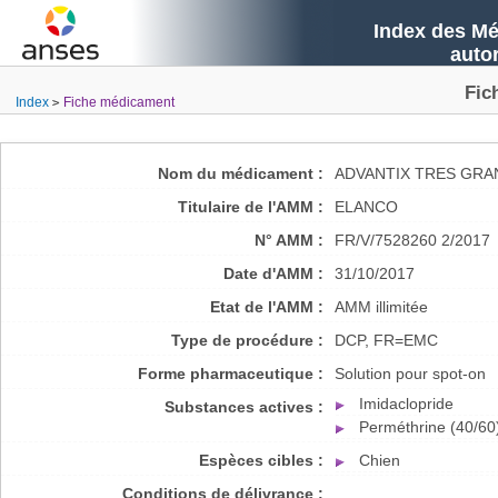
Index des Mé
auto
Fic
Index
Fiche médicament
Nom du médicament :
ADVANTIX TRES GRAN
Titulaire de l'AMM :
ELANCO
N° AMM :
FR/V/7528260 2/2017
Date d'AMM :
31/10/2017
Etat de l'AMM :
AMM illimitée
Type de procédure :
DCP, FR=EMC
Forme pharmaceutique :
Solution pour spot-on
Imidaclopride
Substances actives :
Perméthrine (40/60
Espèces cibles :
Chien
Conditions de délivrance :