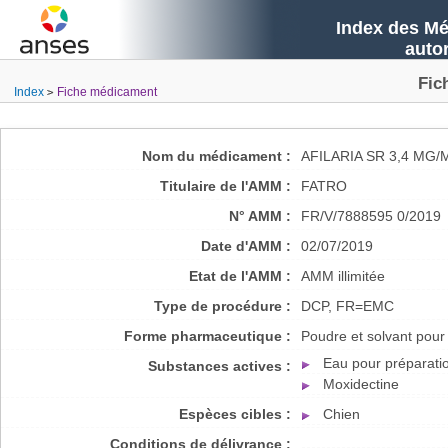
Index des Mé
auto
Fic
Index
Fiche médicament
Nom du médicament :
AFILARIA SR 3,4 MG
Titulaire de l'AMM :
FATRO
N° AMM :
FR/V/7888595 0/2019
Date d'AMM :
02/07/2019
Etat de l'AMM :
AMM illimitée
Type de procédure :
DCP, FR=EMC
Forme pharmaceutique :
Poudre et solvant pour
Eau pour préparatio
Substances actives :
Moxidectine
Espèces cibles :
Chien
Conditions de délivrance :