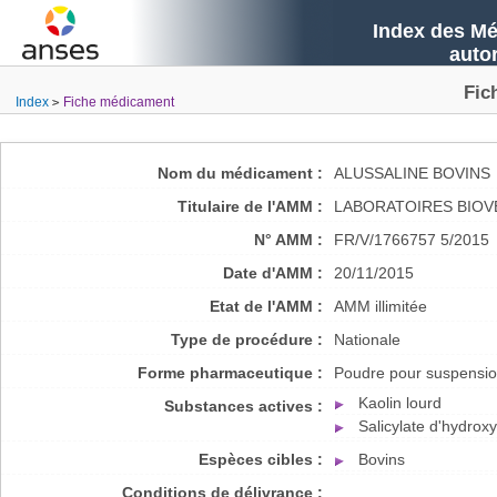
Index des Mé
auto
Fic
Index
Fiche médicament
Nom du médicament :
ALUSSALINE BOVINS
Titulaire de l'AMM :
LABORATOIRES BIOV
N° AMM :
FR/V/1766757 5/2015
Date d'AMM :
20/11/2015
Etat de l'AMM :
AMM illimitée
Type de procédure :
Nationale
Forme pharmaceutique :
Poudre pour suspensio
Kaolin lourd
Substances actives :
Salicylate d'hydrox
Espèces cibles :
Bovins
Conditions de délivrance :