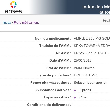
Index des Mé
auto
Fic
Index
Fiche médicament
Nom du médicament :
AMFLEE 268 MG SOL
Titulaire de l'AMM :
KRKA TOVARNA ZDRA
N° AMM :
FR/V/2534434 1/2015
Date d'AMM :
25/02/2015
Etat de l'AMM :
AMM illimitée
Type de procédure :
DCP, FR=EMC
Forme pharmaceutique :
Solution pour spot-on
Substances actives :
Fipronil
Espèces cibles :
Chien
Conditions de délivrance :