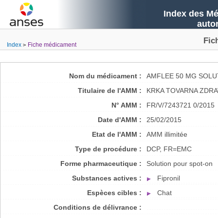
Index des Mé
auto
Fic
Index
Fiche médicament
Nom du médicament :
AMFLEE 50 MG SOLU
Titulaire de l'AMM :
KRKA TOVARNA ZDRA
N° AMM :
FR/V/7243721 0/2015
Date d'AMM :
25/02/2015
Etat de l'AMM :
AMM illimitée
Type de procédure :
DCP, FR=EMC
Forme pharmaceutique :
Solution pour spot-on
Substances actives :
Fipronil
Espèces cibles :
Chat
Conditions de délivrance :