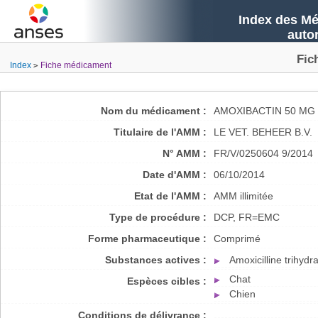
Index des Mé
auto
Fic
Index
Fiche médicament
Nom du médicament :
AMOXIBACTIN 50 MG
Titulaire de l'AMM :
LE VET. BEHEER B.V.
N° AMM :
FR/V/0250604 9/2014
Date d'AMM :
06/10/2014
Etat de l'AMM :
AMM illimitée
Type de procédure :
DCP, FR=EMC
Forme pharmaceutique :
Comprimé
Substances actives :
Amoxicilline trihydr
Chat
Espèces cibles :
Chien
Conditions de délivrance :