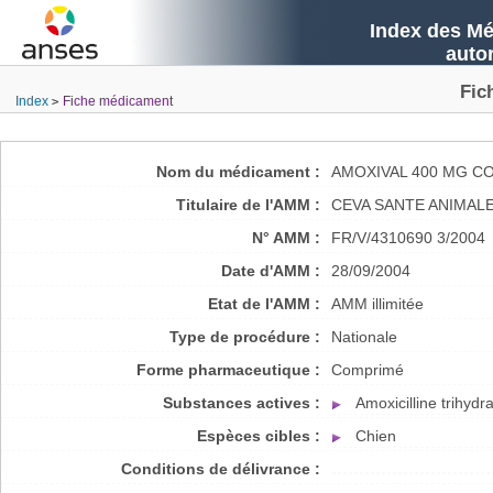
Index des Mé
auto
Fic
Index
Fiche médicament
Nom du médicament :
AMOXIVAL 400 MG C
Titulaire de l'AMM :
CEVA SANTE ANIMAL
N° AMM :
FR/V/4310690 3/2004
Date d'AMM :
28/09/2004
Etat de l'AMM :
AMM illimitée
Type de procédure :
Nationale
Forme pharmaceutique :
Comprimé
Substances actives :
Amoxicilline trihydr
Espèces cibles :
Chien
Conditions de délivrance :