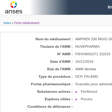
I
Index
Fiche médicament
Nom du médicament :
AMPHEN 200 MG/G G
Titulaire de l'AMM :
HUVEPHARMA
N° AMM :
FR/V/4601071 3/2019
Date d'AMM :
15/11/2019
Etat de l'AMM :
AMM illimitée
Type de procédure :
DCP, FR=EMC
Forme pharmaceutique :
Granulés pour administ
Substances actives :
Florfénicol
Espèces cibles :
Porcins
Conditions de délivrance :