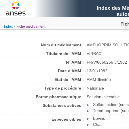
Index des Mé
auto
Fic
Index
Fiche médicament
Nom du médicament :
AMPHOPRIM SOLUTIO
Titulaire de l'AMM :
VIRBAC
N° AMM :
FR/V/6060256 5/1982
Date d'AMM :
13/01/1982
Etat de l'AMM :
AMM illimitée
Type de procédure :
Nationale
Forme pharmaceutique :
Solution injectable
Sulfadimidine (sous
Substances actives :
Triméthoprime (sou
Bovins
Espèces cibles :
Chat