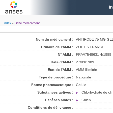
I
Index
Fiche médicament
Nom du médicament :
ANTIROBE 75 MG GE
Titulaire de l'AMM :
ZOETIS FRANCE
N° AMM :
FR/V/7548631 4/1989
Date d'AMM :
27/09/1989
Etat de l'AMM :
AMM illimitée
Type de procédure :
Nationale
Forme pharmaceutique :
Gélule
Substances actives :
Chlorhydrate de cl
Espèces cibles :
Chien
Conditions de délivrance :