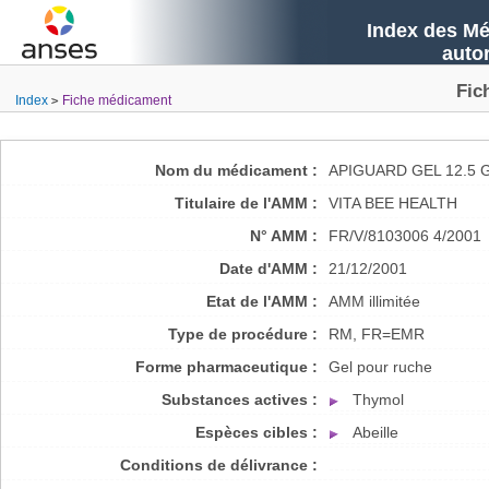
Index des Mé
auto
Fic
Index
Fiche médicament
Nom du médicament :
APIGUARD GEL 12.5 
Titulaire de l'AMM :
VITA BEE HEALTH
N° AMM :
FR/V/8103006 4/2001
Date d'AMM :
21/12/2001
Etat de l'AMM :
AMM illimitée
Type de procédure :
RM, FR=EMR
Forme pharmaceutique :
Gel pour ruche
Substances actives :
Thymol
Espèces cibles :
Abeille
Conditions de délivrance :