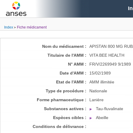
I
Index
Fiche médicament
Nom du médicament :
APISTAN 800 MG RU
Titulaire de l'AMM :
VITA BEE HEALTH
N° AMM :
FR/V/2269949 9/1989
Date d'AMM :
15/02/1989
Etat de l'AMM :
AMM illimitée
Type de procédure :
Nationale
Forme pharmaceutique :
Lanière
Substances actives :
Tau-fluvalinate
Espèces cibles :
Abeille
Conditions de délivrance :