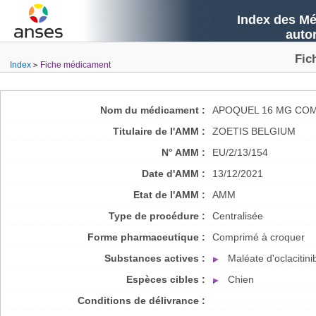
Index des Mé
auto
Fic
Index
Fiche médicament
Nom du médicament :
APOQUEL 16 MG COM
Titulaire de l'AMM :
ZOETIS BELGIUM
N° AMM :
EU/2/13/154
Date d'AMM :
13/12/2021
Etat de l'AMM :
AMM
Type de procédure :
Centralisée
Forme pharmaceutique :
Comprimé à croquer
Substances actives :
Maléate d'oclacitini
Espèces cibles :
Chien
Conditions de délivrance :