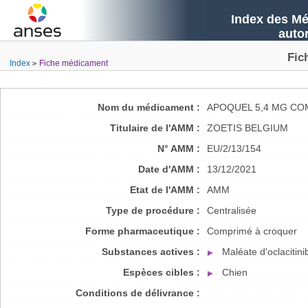
Index des Mé
auto
Fic
Index
Fiche médicament
Nom du médicament :
APOQUEL 5,4 MG CO
Titulaire de l'AMM :
ZOETIS BELGIUM
N° AMM :
EU/2/13/154
Date d'AMM :
13/12/2021
Etat de l'AMM :
AMM
Type de procédure :
Centralisée
Forme pharmaceutique :
Comprimé à croquer
Substances actives :
Maléate d'oclacitini
Espèces cibles :
Chien
Conditions de délivrance :