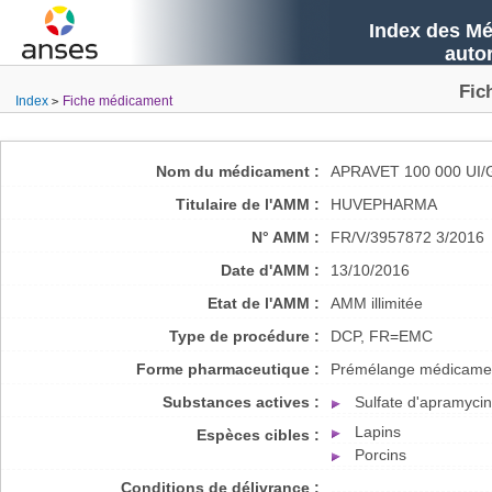
Index des Mé
auto
Fic
Index
Fiche médicament
Nom du médicament :
APRAVET 100 000 U
Titulaire de l'AMM :
HUVEPHARMA
N° AMM :
FR/V/3957872 3/2016
Date d'AMM :
13/10/2016
Etat de l'AMM :
AMM illimitée
Type de procédure :
DCP, FR=EMC
Forme pharmaceutique :
Prémélange médicame
Substances actives :
Sulfate d'apramyci
Lapins
Espèces cibles :
Porcins
Conditions de délivrance :