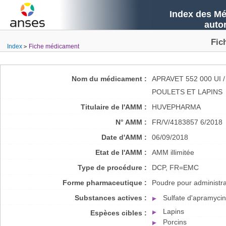
Index des Mé
auto
Fic
Index
Fiche médicament
Nom du médicament :
APRAVET 552 000 UI
POULETS ET LAPINS
Titulaire de l'AMM :
HUVEPHARMA
N° AMM :
FR/V/4183857 6/2018
Date d'AMM :
06/09/2018
Etat de l'AMM :
AMM illimitée
Type de procédure :
DCP, FR=EMC
Forme pharmaceutique :
Poudre pour administrat
Substances actives :
Sulfate d'apramyci
Lapins
Espèces cibles :
Porcins