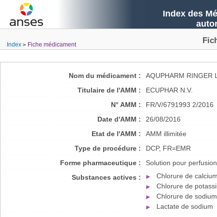
Index des Mé
auto
Fic
Index
Fiche médicament
Nom du médicament :
AQUPHARM RINGER 
Titulaire de l'AMM :
ECUPHAR N.V.
N° AMM :
FR/V/6791993 2/2016
Date d'AMM :
26/08/2016
Etat de l'AMM :
AMM illimitée
Type de procédure :
DCP, FR=EMR
Forme pharmaceutique :
Solution pour perfusion
Chlorure de calciu
Substances actives :
Chlorure de potass
Chlorure de sodium
Lactate de sodium