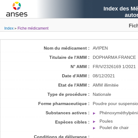
Index des Mé
auto
Fic
Index
Fiche médicament
Nom du médicament :
AVIPEN
Titulaire de l'AMM :
DOPHARMA FRANCE
N° AMM :
FR/V/2326169 1/2021
Date d'AMM :
08/12/2021
Etat de l'AMM :
AMM illimitée
Type de procédure :
Nationale
Forme pharmaceutique :
Poudre pour suspensio
Substances actives :
Phénoxyméthylpénic
Poules
Espèces cibles :
Poulet de chair
Conditions de délivrance :