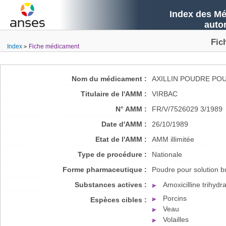
Index des Mé
auto
Fic
Index
Fiche médicament
Nom du médicament :
AXILLIN POUDRE POU
Titulaire de l'AMM :
VIRBAC
N° AMM :
FR/V/7526029 3/1989
Date d'AMM :
26/10/1989
Etat de l'AMM :
AMM illimitée
Type de procédure :
Nationale
Forme pharmaceutique :
Poudre pour solution b
Substances actives :
Amoxicilline trihydr
Porcins
Espèces cibles :
Veau
Volailles