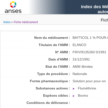
Index des Mé
auto
Fic
Index
Fiche médicament
Nom du médicament :
BAYTICOL 1 % POUR
Titulaire de l'AMM :
ELANCO
N° AMM :
FR/V/9135260 0/1991
Date d'AMM :
31/12/1991
Etat de l'AMM :
AMM illimitée
Type de procédure :
Nationale
Forme pharmaceutique :
Solution pour pour-on
Substances actives :
Fluméthrine
Espèces cibles :
Bovins
Conditions de délivrance :