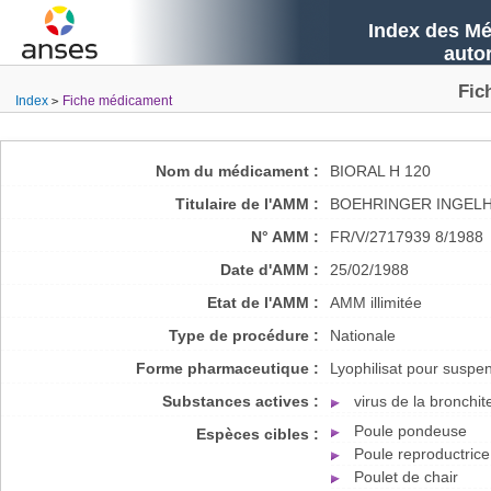
Index des Mé
auto
Fic
Index
Fiche médicament
Nom du médicament :
BIORAL H 120
Titulaire de l'AMM :
BOEHRINGER INGELH
N° AMM :
FR/V/2717939 8/1988
Date d'AMM :
25/02/1988
Etat de l'AMM :
AMM illimitée
Type de procédure :
Nationale
Forme pharmaceutique :
Lyophilisat pour suspe
Substances actives :
virus de la bronchit
Poule pondeuse
Espèces cibles :
Poule reproductrice
Poulet de chair