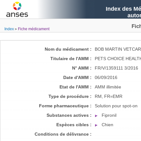
Index des Mé
auto
Fic
Index
Fiche médicament
Nom du médicament :
BOB MARTIN VETCAR
Titulaire de l'AMM :
PETS CHOICE HEALT
N° AMM :
FR/V/1359111 3/2016
Date d'AMM :
06/09/2016
Etat de l'AMM :
AMM illimitée
Type de procédure :
RM, FR=EMR
Forme pharmaceutique :
Solution pour spot-on
Substances actives :
Fipronil
Espèces cibles :
Chien
Conditions de délivrance :