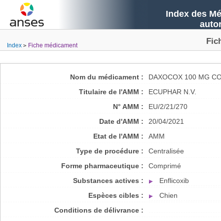
Index des Mé
auto
Fic
Index
Fiche médicament
Nom du médicament :
DAXOCOX 100 MG C
Titulaire de l'AMM :
ECUPHAR N.V.
N° AMM :
EU/2/21/270
Date d'AMM :
20/04/2021
Etat de l'AMM :
AMM
Type de procédure :
Centralisée
Forme pharmaceutique :
Comprimé
Substances actives :
Enflicoxib
Espèces cibles :
Chien
Conditions de délivrance :