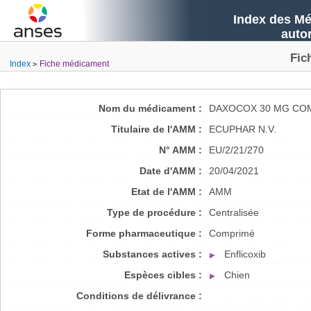
Index des Mé
auto
Fic
Index
Fiche médicament
Nom du médicament :
DAXOCOX 30 MG CO
Titulaire de l'AMM :
ECUPHAR N.V.
N° AMM :
EU/2/21/270
Date d'AMM :
20/04/2021
Etat de l'AMM :
AMM
Type de procédure :
Centralisée
Forme pharmaceutique :
Comprimé
Substances actives :
Enflicoxib
Espèces cibles :
Chien
Conditions de délivrance :