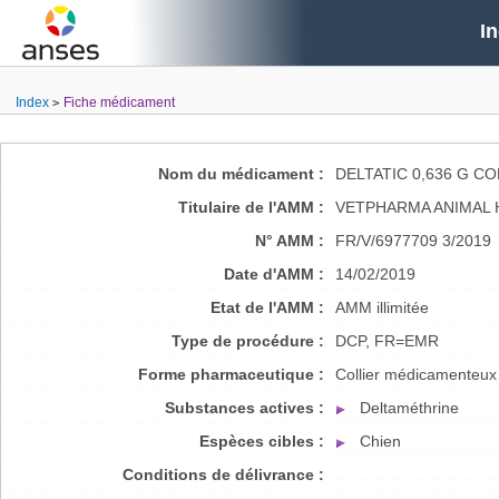
I
Index
Fiche médicament
Nom du médicament :
DELTATIC 0,636 G C
Titulaire de l'AMM :
VETPHARMA ANIMAL H
N° AMM :
FR/V/6977709 3/2019
Date d'AMM :
14/02/2019
Etat de l'AMM :
AMM illimitée
Type de procédure :
DCP, FR=EMR
Forme pharmaceutique :
Collier médicamenteux
Substances actives :
Deltaméthrine
Espèces cibles :
Chien
Conditions de délivrance :