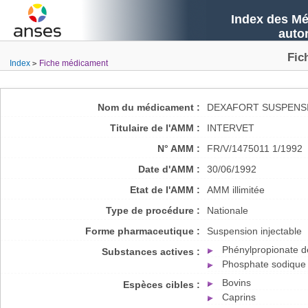
Index des Mé
auto
Fic
Index
Fiche médicament
Nom du médicament :
DEXAFORT SUSPENSI
Titulaire de l'AMM :
INTERVET
N° AMM :
FR/V/1475011 1/1992
Date d'AMM :
30/06/1992
Etat de l'AMM :
AMM illimitée
Type de procédure :
Nationale
Forme pharmaceutique :
Suspension injectable
Phénylpropionate 
Substances actives :
Phosphate sodique
Bovins
Espèces cibles :
Caprins