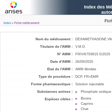
Index des Mé
auto
Fic
Index
Fiche médicament
Nom du médicament :
DEXAMETHASONE VMD
Titulaire de l'AMM :
V.M.D.
N° AMM :
FR/V/6759815 5/2025
Date d'AMM :
26/09/2025
Etat de l'AMM :
AMM illimitée
Type de procédure :
DCP, FR=EMR
Forme pharmaceutique :
Solution injectable
Substances actives :
Phosphate sodique
Bovins
Espèces cibles :
Caprins
Chat