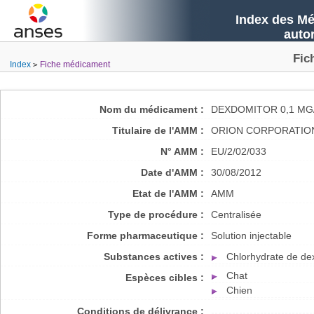
Index des Mé
auto
Fic
Index
Fiche médicament
Nom du médicament :
DEXDOMITOR 0,1 MG
Titulaire de l'AMM :
ORION CORPORATIO
N° AMM :
EU/2/02/033
Date d'AMM :
30/08/2012
Etat de l'AMM :
AMM
Type de procédure :
Centralisée
Forme pharmaceutique :
Solution injectable
Substances actives :
Chlorhydrate de d
Chat
Espèces cibles :
Chien
Conditions de délivrance :