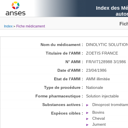
Index des Mé
auto
Fic
Index
Fiche médicament
Nom du médicament :
DINOLYTIC SOLUTION
Titulaire de l'AMM :
ZOETIS FRANCE
N° AMM :
FR/V/7128988 3/1986
Date d'AMM :
23/04/1986
Etat de l'AMM :
AMM illimitée
Type de procédure :
Nationale
Forme pharmaceutique :
Solution injectable
Substances actives :
Dinoprost trométam
Bovins
Espèces cibles :
Cheval
Jument