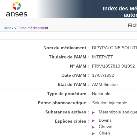
Index des Mé
auto
Fic
Index
Fiche médicament
Nom du médicament :
DIPYRALGINE SOLUT
Titulaire de l'AMM :
INTERVET
N° AMM :
FR/V/1857819 9/1992
Date d'AMM :
17/07/1992
Etat de l'AMM :
AMM illimitée
Type de procédure :
Nationale
Forme pharmaceutique :
Solution injectable
Substances actives :
Métamizole sodiqu
Bovins
Espèces cibles :
Cheval
Chien