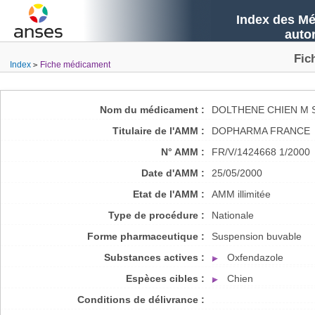
Index des Mé
auto
Fic
Index
Fiche médicament
Nom du médicament :
DOLTHENE CHIEN M 
Titulaire de l'AMM :
DOPHARMA FRANCE
N° AMM :
FR/V/1424668 1/2000
Date d'AMM :
25/05/2000
Etat de l'AMM :
AMM illimitée
Type de procédure :
Nationale
Forme pharmaceutique :
Suspension buvable
Substances actives :
Oxfendazole
Espèces cibles :
Chien
Conditions de délivrance :