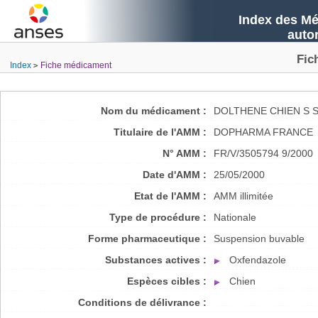
Index des Mé
auto
Fic
Index
Fiche médicament
Nom du médicament :
DOLTHENE CHIEN S 
Titulaire de l'AMM :
DOPHARMA FRANCE
N° AMM :
FR/V/3505794 9/2000
Date d'AMM :
25/05/2000
Etat de l'AMM :
AMM illimitée
Type de procédure :
Nationale
Forme pharmaceutique :
Suspension buvable
Substances actives :
Oxfendazole
Espèces cibles :
Chien
Conditions de délivrance :