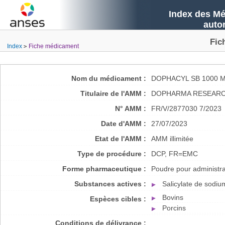
Index des Mé
auto
Fic
Index
Fiche médicament
Nom du médicament :
DOPHACYL SB 1000 
Titulaire de l'AMM :
DOPHARMA RESEARCH
N° AMM :
FR/V/2877030 7/2023
Date d'AMM :
27/07/2023
Etat de l'AMM :
AMM illimitée
Type de procédure :
DCP, FR=EMC
Forme pharmaceutique :
Poudre pour administra
Substances actives :
Salicylate de sodiu
Bovins
Espèces cibles :
Porcins
Conditions de délivrance :