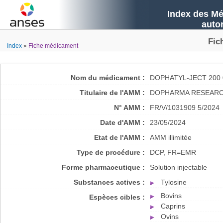
Index des Mé
auto
Fic
Index
Fiche médicament
Nom du médicament :
DOPHATYL-JECT 200 
Titulaire de l'AMM :
DOPHARMA RESEARCH
N° AMM :
FR/V/1031909 5/2024
Date d'AMM :
23/05/2024
Etat de l'AMM :
AMM illimitée
Type de procédure :
DCP, FR=EMR
Forme pharmaceutique :
Solution injectable
Substances actives :
Tylosine
Bovins
Espèces cibles :
Caprins
Ovins