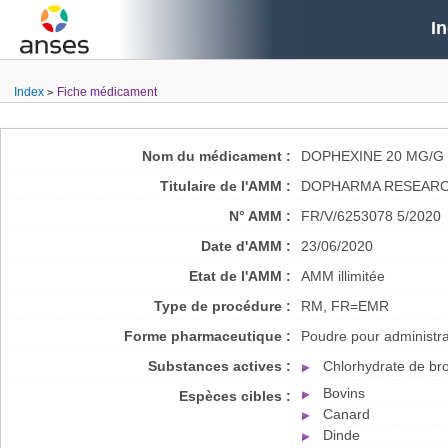
I
Index
Fiche médicament
Nom du médicament :
DOPHEXINE 20 MG/G 
Titulaire de l'AMM :
DOPHARMA RESEARCH
N° AMM :
FR/V/6253078 5/2020
Date d'AMM :
23/06/2020
Etat de l'AMM :
AMM illimitée
Type de procédure :
RM, FR=EMR
Forme pharmaceutique :
Poudre pour administrat
Substances actives :
Chlorhydrate de b
Bovins
Espèces cibles :
Canard
Dinde