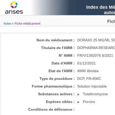
Index des Mé
auto
Fic
Index
Fiche médicament
Nom du médicament :
DORAXX 25 MG/ML S
Titulaire de l'AMM :
DOPHARMA RESEARCH
N° AMM :
FR/V/1392076 8/2021
Date d'AMM :
01/12/2021
Etat de l'AMM :
AMM illimitée
Type de procédure :
DCP, FR=EMC
Forme pharmaceutique :
Solution injectable
Substances actives :
Tulathromycine
Espèces cibles :
Porcins
Conditions de délivrance :