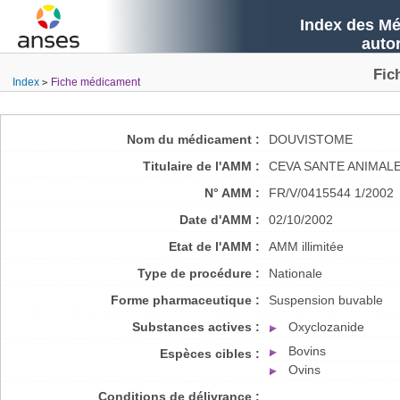
Index des Mé
auto
Fic
Index
Fiche médicament
Nom du médicament :
DOUVISTOME
Titulaire de l'AMM :
CEVA SANTE ANIMAL
N° AMM :
FR/V/0415544 1/2002
Date d'AMM :
02/10/2002
Etat de l'AMM :
AMM illimitée
Type de procédure :
Nationale
Forme pharmaceutique :
Suspension buvable
Substances actives :
Oxyclozanide
Bovins
Espèces cibles :
Ovins
Conditions de délivrance :