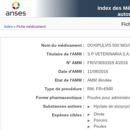
Index des Mé
auto
Fic
Index
Fiche médicament
Nom du médicament :
DOXIPULVIS 500 MG/
Titulaire de l'AMM :
S P VETERINARIA S.A.
N° AMM :
FR/V/3693359 4/2016
Date d'AMM :
11/08/2016
Etat de l'AMM :
AMM illimitée
Type de procédure :
RM, FR=EMR
Forme pharmaceutique :
Poudre pour administrat
Substances actives :
Hyclate de doxycycl
Dinde
Espèces cibles :
Porcins
Poules