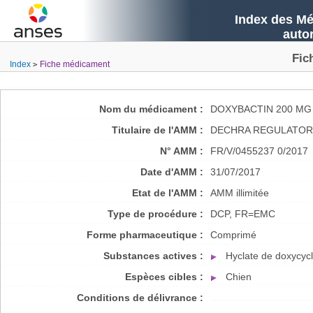
Index des Mé
auto
Fic
Index
Fiche médicament
Nom du médicament :
DOXYBACTIN 200 MG
Titulaire de l'AMM :
DECHRA REGULATORY
N° AMM :
FR/V/0455237 0/2017
Date d'AMM :
31/07/2017
Etat de l'AMM :
AMM illimitée
Type de procédure :
DCP, FR=EMC
Forme pharmaceutique :
Comprimé
Substances actives :
Hyclate de doxycycl
Espèces cibles :
Chien
Conditions de délivrance :