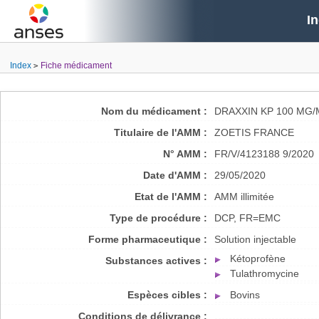
I
Index
Fiche médicament
Nom du médicament :
DRAXXIN KP 100 MG/
Titulaire de l'AMM :
ZOETIS FRANCE
N° AMM :
FR/V/4123188 9/2020
Date d'AMM :
29/05/2020
Etat de l'AMM :
AMM illimitée
Type de procédure :
DCP, FR=EMC
Forme pharmaceutique :
Solution injectable
Kétoprofène
Substances actives :
Tulathromycine
Espèces cibles :
Bovins
Conditions de délivrance :