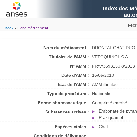
Index des Mé
auto
Fic
Index
Fiche médicament
Nom du médicament :
DRONTAL CHAT DUO
Titulaire de l'AMM :
VETOQUINOL S.A.
N° AMM :
FR/V/3593150 8/2013
Date d'AMM :
15/05/2013
Etat de l'AMM :
AMM illimitée
Type de procédure :
Nationale
Forme pharmaceutique :
Comprimé enrobé
Embonate de pyran
Substances actives :
Praziquantel
Espèces cibles :
Chat
Conditions de délivrance :