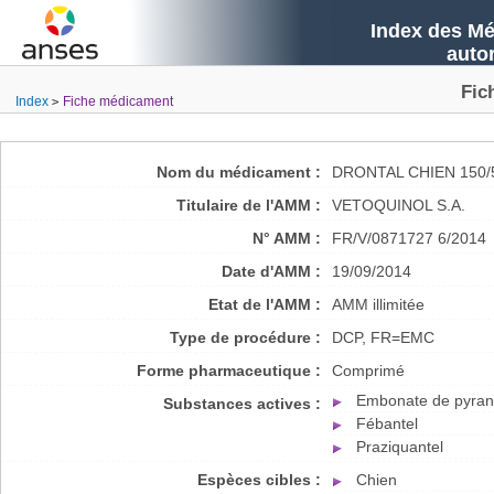
Index des Mé
auto
Fic
Index
Fiche médicament
Nom du médicament :
DRONTAL CHIEN 150/
Titulaire de l'AMM :
VETOQUINOL S.A.
N° AMM :
FR/V/0871727 6/2014
Date d'AMM :
19/09/2014
Etat de l'AMM :
AMM illimitée
Type de procédure :
DCP, FR=EMC
Forme pharmaceutique :
Comprimé
Embonate de pyran
Substances actives :
Fébantel
Praziquantel
Espèces cibles :
Chien