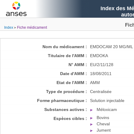
Index des Mé
auto
Fic
Index
Fiche médicament
Nom du médicament :
EMDOCAM 20 MG/ML 
Titulaire de l'AMM :
EMDOKA
N° AMM :
EU/2/11/128
Date d'AMM :
18/08/2011
Etat de l'AMM :
AMM
Type de procédure :
Centralisée
Forme pharmaceutique :
Solution injectable
Substances actives :
Méloxicam
Bovins
Espèces cibles :
Cheval
Jument