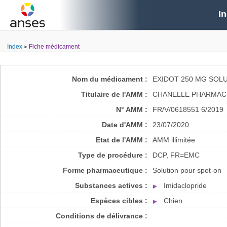
I
Index
Fiche médicament
Nom du médicament :
EXIDOT 250 MG SOL
Titulaire de l'AMM :
CHANELLE PHARMAC
N° AMM :
FR/V/0618551 6/2019
Date d'AMM :
23/07/2020
Etat de l'AMM :
AMM illimitée
Type de procédure :
DCP, FR=EMC
Forme pharmaceutique :
Solution pour spot-on
Substances actives :
Imidaclopride
Espèces cibles :
Chien
Conditions de délivrance :