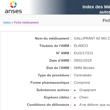
Index des Mé
auto
Fic
Index
Fiche médicament
Nom du médicament :
GALLIPRANT 60 MG 
Titulaire de l'AMM :
ELANCO
N° AMM :
EU/2/17/221
Date d'AMM :
09/01/2018
Etat de l'AMM :
AMM illimitée
Type de procédure :
Centralisée
Forme pharmaceutique :
Comprimé
Substances actives :
Grapiprant
Espèces cibles :
Chien
Conditions de délivrance :
A ne délivrer que 