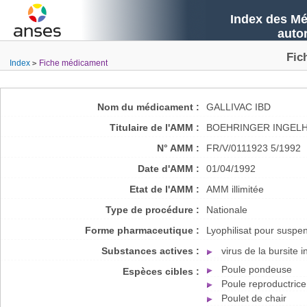
Index des Mé
auto
Fic
Index
Fiche médicament
Nom du médicament :
GALLIVAC IBD
Titulaire de l'AMM :
BOEHRINGER INGELH
N° AMM :
FR/V/0111923 5/1992
Date d'AMM :
01/04/1992
Etat de l'AMM :
AMM illimitée
Type de procédure :
Nationale
Forme pharmaceutique :
Lyophilisat pour suspe
Substances actives :
virus de la bursite i
Poule pondeuse
Espèces cibles :
Poule reproductrice
Poulet de chair