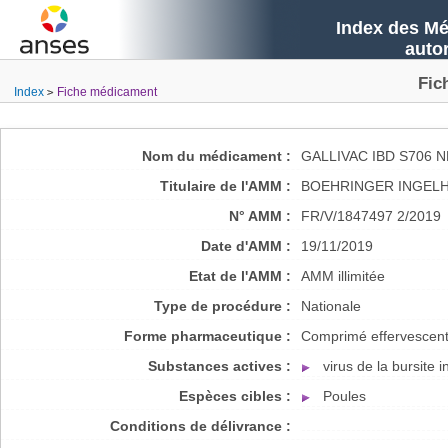
Index des Mé
auto
Fic
Index
Fiche médicament
Nom du médicament :
GALLIVAC IBD S706
Titulaire de l'AMM :
BOEHRINGER INGELH
N° AMM :
FR/V/1847497 2/2019
Date d'AMM :
19/11/2019
Etat de l'AMM :
AMM illimitée
Type de procédure :
Nationale
Forme pharmaceutique :
Comprimé effervescen
Substances actives :
virus de la bursite i
Espèces cibles :
Poules
Conditions de délivrance :