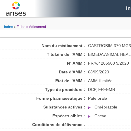
I
Index
Fiche médicament
Nom du médicament :
GASTROBIM 370 MG/
Titulaire de l'AMM :
BIMEDA ANIMAL HEAL
N° AMM :
FR/V/4206508 9/2020
Date d'AMM :
08/09/2020
Etat de l'AMM :
AMM illimitée
Type de procédure :
DCP, FR=EMR
Forme pharmaceutique :
Pâte orale
Substances actives :
Oméprazole
Espèces cibles :
Cheval
Conditions de délivrance :