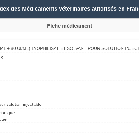
ndex des Médicaments vétérinaires autorisés en Fran
Fiche médicament
I/ML + 80 UI/ML) LYOPHILISAT ET SOLVANT POUR SOLUTION INJ
S.L.
our solution injectable
ionique
ique