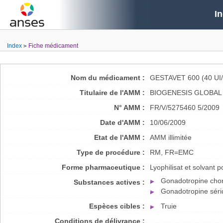
I
Index
Fiche médicament
Nom du médicament :
GESTAVET 600 (40 U
Titulaire de l'AMM :
BIOGENESIS GLOBAL 
N° AMM :
FR/V/5275460 5/2009
Date d'AMM :
10/06/2009
Etat de l'AMM :
AMM illimitée
Type de procédure :
RM, FR=EMC
Forme pharmaceutique :
Lyophilisat et solvant p
Gonadotropine chor
Substances actives :
Gonadotropine sér
Espèces cibles :
Truie
Conditions de délivrance :